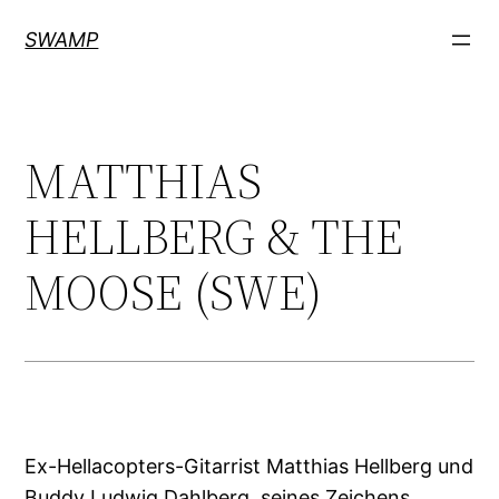
Zum
SWAMP
Inhalt
springen
MATTHIAS
HELLBERG & THE
MOOSE (SWE)
Ex-Hellacopters-Gitarrist Matthias Hellberg und
Buddy Ludwig Dahlberg, seines Zeichens