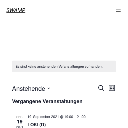
SWAMP
Es sind keine anstehenden Veranstaltungen vorhanden.
Veran
Ver
Anstehende
Suche
Liste
Datum
Ans
Such
Vergangene Veranstaltungen
wählen.
Nav
und
19. September 2021 @ 19:00
–
21:00
SEP.
19
LOKI (D)
2021